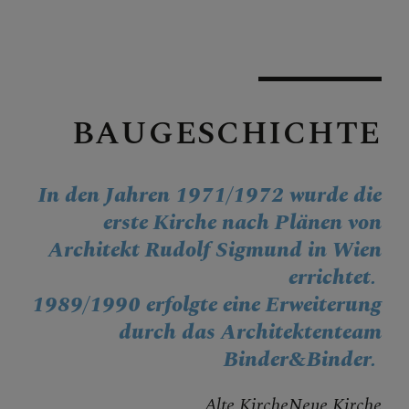
SAKRAMENTE
PFARRZENTRUM
BAUGESCHICHTE
Baugeschichte
In den Jahren 1971/1972 wurde die
Pfarrkirche
erste Kirche nach Plänen von
Pfarrpatron Heiliger Severin
Architekt Rudolf Sigmund in Wien
errichtet.
1989/1990 erfolgte eine Erweiterung
KONTAKT
durch das Architektenteam
Binder&Binder.
Alte Kirche
Neue Kirche