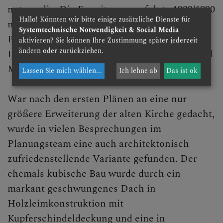
notwendig. Die Erweiterung erfolgte 1989/1990
Hallo! Könnten wir bitte einige zusätzliche Dienste für
nach den Plänen des Architektenteams
Systemtechnische Notwendigkeit & Social Media
Binder&Binder - Dr.tech.DiplIng. Franz und
aktivieren? Sie können Ihre Zustimmung später jederzeit
ändern oder zurückziehen.
DiplIng. Monika Binder, selbst Mitglieder und
Mitarbeiter der Pfarrgemeinde.
Lassen Sie mich wählen
...
Ich lehne ab
Das ist ok
War nach den ersten Plänen an eine nur
größere Erweiterung der alten Kirche gedacht,
wurde in vielen Besprechungen im
Planungsteam eine auch architektonisch
zufriedenstellende Variante gefunden. Der
ehemals kubische Bau wurde durch ein
markant geschwungenes Dach in
Holzleimkonstruktion mit
Kupferschindeldeckung und eine in