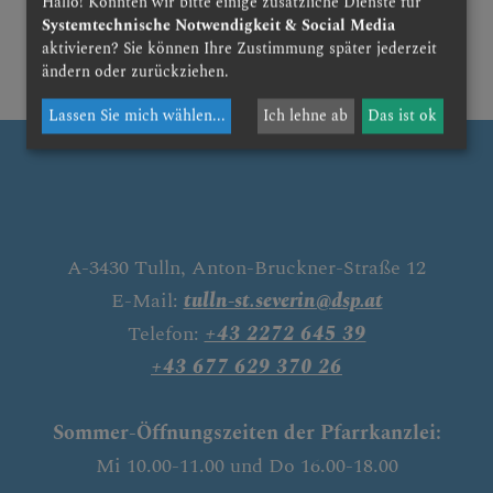
Hallo! Könnten wir bitte einige zusätzliche Dienste für
Systemtechnische Notwendigkeit & Social Media
aktivieren? Sie können Ihre Zustimmung später jederzeit
zurück
ändern oder zurückziehen.
Lassen Sie mich wählen
...
Ich lehne ab
Das ist ok
A-3430 Tulln, Anton-Bruckner-Straße 12
E-Mail:
tulln-st.severin@dsp.at
Telefon:
+43 2272 645 39
+43 677 629 370 26
Sommer-Öffnungszeiten der Pfarrkanzlei:
Mi 10.00-11.00 und Do 16.00-18.00