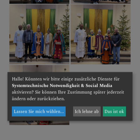
Zahlreiche Kinder und
Firmkandidatinnen waren in Tulln-
St. Severin als Sternsinger
unterwegs
Hallo! Könnten wir bitte einige zusätzliche Dienste für
Systemtechnische Notwendigkeit & Social Media
aktivieren? Sie können Ihre Zustimmung später jederzeit
ändern oder zurückziehen.
Lassen Sie mich wählen
...
Ich lehne ab
Das ist ok